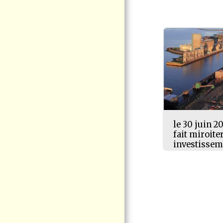
CITOYENNE
VIRE AU VERT
ÉLECTION QUÉBEC
2026
ACTUALITÉS -
COMMUNIQUÉ DE
VIGIE CITOYENNE
PORT DE
CONTRECOEUR -
NOUVELLES
D'INTÉRÊT
POSITIONS -
le 30 juin 20
INTERVENTIONS
fait miroite
investissem
LE CHEVALIER
CUIVRÉ MÈNERA SON
ULTIME COMBAT EN
COUR FÉDÉRALE
CONTACTEZ-NOUS
DOCUMENTATION
F.A.Q LE PROJET