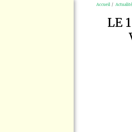
Accueil
Actualit
LE 
ACCUEIL
ENJEUX
MANIFESTATION
RAS-LE-BOL LE
15 AOÛT BLAINVILLE
SÉCURITÉ
FERROVIAIRE
BLOGUE VIGIE