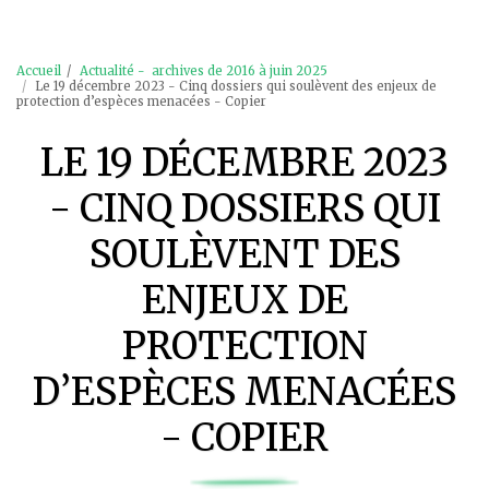
Accueil
Actualité - archives de 2016 à juin 2025
Le 19 décembre 2023 - Cinq dossiers qui soulèvent des enjeux de
protection d’espèces menacées - Copier
LE 19 DÉCEMBRE 2023
- CINQ DOSSIERS QUI
SOULÈVENT DES
ENJEUX DE
PROTECTION
D’ESPÈCES MENACÉES
- COPIER