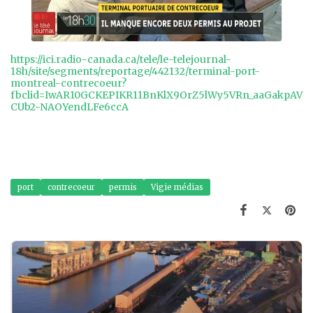
https://ici.radio-canada.ca/tele/le-telejournal-
18h/site/segments/reportage/442132/terminal-port-
montreal-contrecoeur?
fbclid=IwAR10GCKEPIKR11BnKlX9OrZ5lWy5VRn_aaGakpAV
CUb2-NAOYendLFe6ccA
port
contrecoeur
permis
Vigie médias