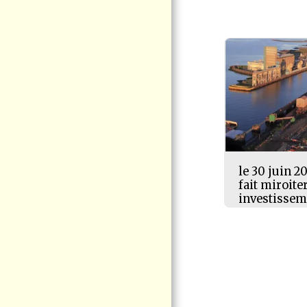
CITOYENNE
VIRE AU VERT
ÉLECTION QUÉBEC
2026
ACTUALITÉS -
COMMUNIQUÉ DE
VIGIE CITOYENNE
PORT DE
CONTRECOEUR -
NOUVELLES
D'INTÉRÊT
POSITIONS -
le 30 juin 20
INTERVENTIONS
fait miroite
investissem
LE CHEVALIER
CUIVRÉ MÈNERA SON
ULTIME COMBAT EN
COUR FÉDÉRALE
CONTACTEZ-NOUS
DOCUMENTATION
F.A.Q LE PROJET