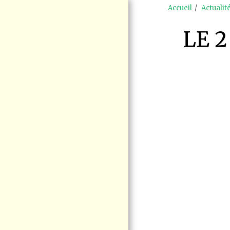
Accueil
Actualit
LE 
ACCUEIL
ENJEUX
MANIFESTATION
RAS-LE-BOL LE
15 AOÛT BLAINVILLE
SÉCURITÉ
FERROVIAIRE
BLOGUE VIGIE