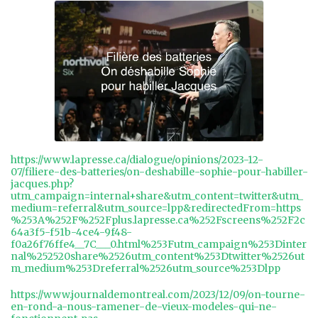
https://www.lapresse.ca/dialogue/opinions/2023-12-
07/filiere-des-batteries/on-deshabille-sophie-pour-habiller-
jacques.php?
utm_campaign=internal+share&utm_content=twitter&utm_
medium=referral&utm_source=lpp&redirectedFrom=https
%253A%252F%252Fplus.lapresse.ca%252Fscreens%252F2c
64a3f5-f51b-4ce4-9f48-
f0a26f76ffe4__7C___0.html%253Futm_campaign%253Dinter
nal%252520share%2526utm_content%253Dtwitter%2526ut
m_medium%253Dreferral%2526utm_source%253Dlpp
https://www.journaldemontreal.com/2023/12/09/on-tourne-
en-rond-a-nous-ramener-de-vieux-modeles-qui-ne-