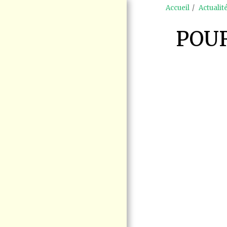
Accueil
Actualit
POUR
ACCUEIL
ENJEUX
MANIFESTATION
RAS-LE-BOL LE
15 AOÛT BLAINVILLE
SÉCURITÉ
FERROVIAIRE
BLOGUE VIGIE