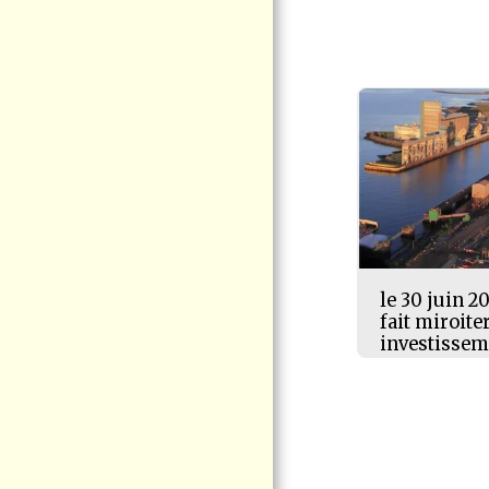
CITOYENNE
VIRE AU VERT
ÉLECTION QUÉBEC
2026
ACTUALITÉS -
COMMUNIQUÉ DE
VIGIE CITOYENNE
PORT DE
CONTRECOEUR -
NOUVELLES
D'INTÉRÊT
POSITIONS -
INTERVENTIONS
le 30 juin 20
LE CHEVALIER
fait miroite
CUIVRÉ MÈNERA SON
investissem
ULTIME COMBAT EN
COUR FÉDÉRALE
CONTACTEZ-NOUS
DOCUMENTATION
F.A.Q LE PROJET