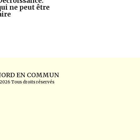
Décroissance:
ui ne peut être
aire
ACCUEIL
FJORD EN COMMUN
SÉCURIT
ACTUALI
 2026 Tous droits réservés
POSITIO
LE CHEV
F.A.Q LE
PHOTOS/
ACTUALIT