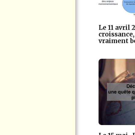
CITOYENNE
VIRE AU VERT
ÉLECTION QUÉBEC
2026
Le 11 avril 
croissance,
ACTUALITÉS -
COMMUNIQUÉ DE
vraiment b
VIGIE CITOYENNE
PORT DE
CONTRECOEUR -
NOUVELLES
D'INTÉRÊT
POSITIONS -
INTERVENTIONS
LE CHEVALIER
CUIVRÉ MÈNERA SON
ULTIME COMBAT EN
COUR FÉDÉRALE
CONTACTEZ-NOUS
DOCUMENTATION
F.A.Q LE PROJET