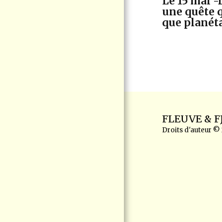
Le 15 mai -
D'AGRANDISSEMENT
une quête q
DU PORT DE
que planét
CONTRECOEUR EN
MISE À JOUR
PHOTOS/VIDÉOS
THÉMATIQUES
À PROPOS DE VIGIE
CITOYENNE PORT DE
CONTRECOEUR
ACTUALITÉS -
ARCHIVE
FLEUVE & 
Droits d'auteur ©