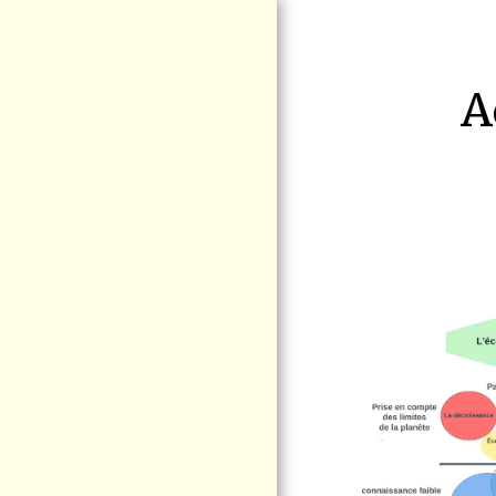
A
ACCUEIL
ENJEUX
MANIFESTATION
RAS-LE-BOL LE
15 AOÛT BLAINVILLE
SÉCURITÉ
FERROVIAIRE
BLOGUE VIGIE