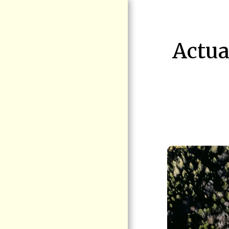
Actua
ACCUEIL
ENJEUX
MANIFESTATION
RAS-LE-BOL LE
15 AOÛT BLAINVILLE
SÉCURITÉ
FERROVIAIRE
BLOGUE VIGIE