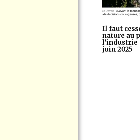
CITOYENNE
VIRE AU VERT
ÉLECTION QUÉBEC
2026
Il faut cess
nature au p
ACTUALITÉS -
COMMUNIQUÉ DE
l’industrie
VIGIE CITOYENNE
juin 2025
PORT DE
CONTRECOEUR -
NOUVELLES
D'INTÉRÊT
POSITIONS -
INTERVENTIONS
LE CHEVALIER
CUIVRÉ MÈNERA SON
ULTIME COMBAT EN
COUR FÉDÉRALE
CONTACTEZ-NOUS
DOCUMENTATION
F.A.Q LE PROJET