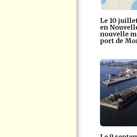
D'AGRANDISSEMENT
DU PORT DE
CONTRECOEUR EN
MISE À JOUR
Le 10 juill
en Nouvell
PHOTOS/VIDÉOS
nouvelle m
THÉMATIQUES
port de Mo
À PROPOS DE VIGIE
CITOYENNE PORT DE
CONTRECOEUR
ACTUALITÉS -
ARCHIVE
Le 9 septem