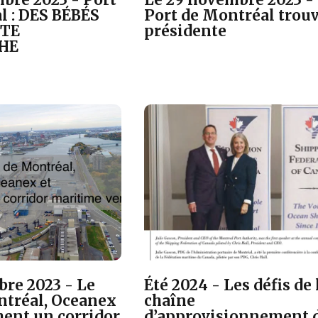
l : DES BÉBÉS
Port de Montréal trouv
STE
présidente
HE
bre 2023 - Le
Été 2024 - Les défis de 
ntréal, Oceanex
chaîne
ment un corridor
d’approvisionnement 