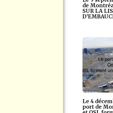
de Montréa
SUR LA LI
D’EMBAUC
Le 4 décem
port de Mo
et QSL for