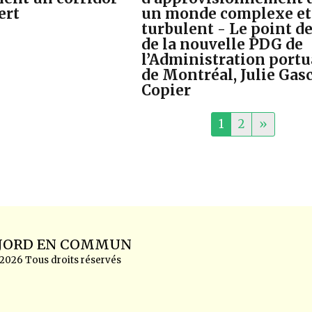
ert
un monde complexe et
turbulent - Le point d
de la nouvelle PDG de
l’Administration portu
de Montréal, Julie Gas
Copier
1
2
»
ACCUEIL
FJORD EN COMMUN
SÉCURIT
ACTUALI
 2026 Tous droits réservés
POSITIO
LE CHEV
F.A.Q LE
PHOTOS/
ACTUALIT