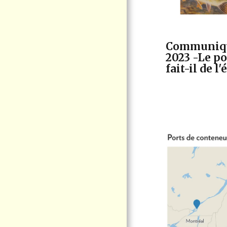
CITOYENNE
VIRE AU VERT
ÉLECTION QUÉBEC
2026
Communiqué
2023 -Le p
ACTUALITÉS -
COMMUNIQUÉ DE
fait-il de 
VIGIE CITOYENNE
PORT DE
CONTRECOEUR -
NOUVELLES
D'INTÉRÊT
POSITIONS -
INTERVENTIONS
LE CHEVALIER
CUIVRÉ MÈNERA SON
ULTIME COMBAT EN
COUR FÉDÉRALE
CONTACTEZ-NOUS
DOCUMENTATION
F.A.Q LE PROJET