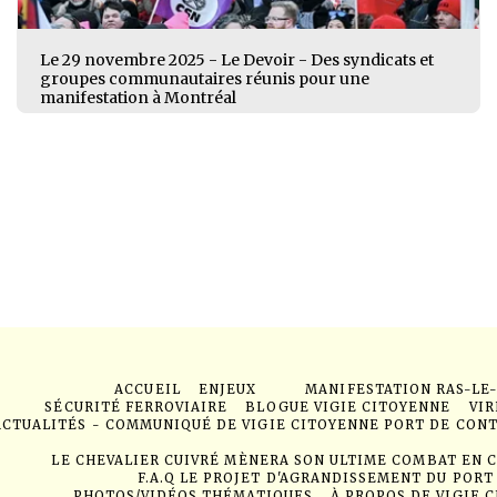
Le 29 novembre 2025 - Le Devoir - Des syndicats et
groupes communautaires réunis pour une
manifestation à Montréal
ACCUEIL
ENJEUX
MANIFESTATION RAS-LE
SÉCURITÉ FERROVIAIRE
BLOGUE VIGIE CITOYENNE
VIR
ACTUALITÉS - COMMUNIQUÉ DE VIGIE CITOYENNE PORT DE CON
LE CHEVALIER CUIVRÉ MÈNERA SON ULTIME COMBAT EN 
F.A.Q LE PROJET D'AGRANDISSEMENT DU PORT
PHOTOS/VIDÉOS THÉMATIQUES
À PROPOS DE VIGIE 