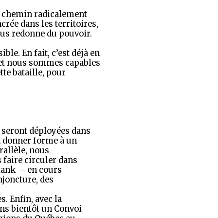
un chemin radicalement
crée dans les territoires,
ous redonne du pouvoir.
ible. En fait, c’est déjà en
et nous sommes capables
te bataille, pour
s seront déployées dans
 donner forme à un
allèle, nous
s faire circuler dans
 tank – en cours
njoncture, des
s. Enfin, avec la
ons bientôt un Convoi