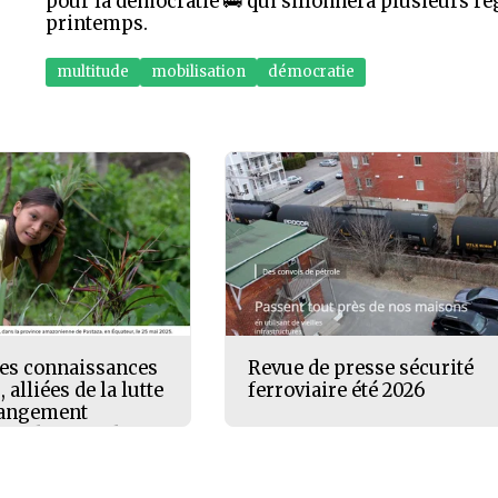
pour la démocratie 🚌 qui sillonnera plusieurs r
printemps.
multitude
mobilisation
démocratie
 Les connaissances
Revue de presse sécurité
 alliées de la lutte
ferroviaire été 2026
hangement
- Radio Canada