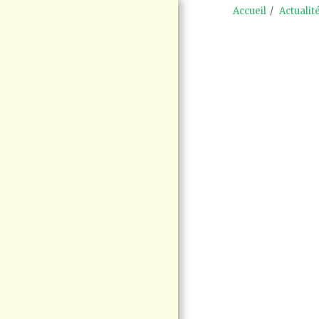
Accueil
Actualit
ACCUEIL
ENJEUX
MANIFESTATION
RAS-LE-BOL LE
15 AOÛT BLAINVILLE
SÉCURITÉ
FERROVIAIRE
BLOGUE VIGIE