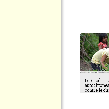
D'AGRANDISSEMENT
DU PORT DE
CONTRECOEUR EN
MISE À JOUR
PHOTOS/VIDÉOS
THÉMATIQUES
À PROPOS DE VIGIE
CITOYENNE PORT DE
CONTRECOEUR
ACTUALITÉS -
ARCHIVE
Le 3 août -
autochtones,
contre le c
climatique 