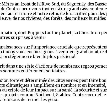
 Mères au front de la Rive-Sud, du Saguenay, des Basse
 de Contrecoeur vous invitent à un grand rassemblement
nt au territoire et notre refus de le sacrifier pour des
leuve, de nos rivières, des forêts, des milieux humides e
animation, dont Puppets for the planet, La Chorale du pe
autres surprises à venir!
nnaissances sur l’importance cruciale que représentent
et nous vous encourageons à venir en grand nombre 
à protéger notre bien le plus précieux!
scrit dans une série d’actions de nombreux regroupem
us sommes entièrement solidaires.
sion forte et déterminée des citoyen·ne·s peut faire bo
s climatiques s’amplifient en nombre et en intensité, 
 au crible de leur impact sur la santé, la sécurité et su
es projets comme Northvolt, Stablex, Contrecoeur et le
s refusons de fermer les yeux.