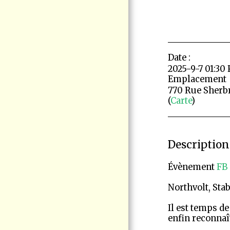
CITOYENNE
VIRE AU VERT
ÉLECTION QUÉBEC
2026
Date :
ACTUALITÉS -
COMMUNIQUÉ DE
2025-9-7 01:30
VIGIE CITOYENNE
Emplacement
PORT DE
770 Rue Sherbr
CONTRECOEUR -
NOUVELLES
(
Carte
)
D'INTÉRÊT
POSITIONS -
INTERVENTIONS
Description
LE CHEVALIER
CUIVRÉ MÈNERA SON
ULTIME COMBAT EN
Évènement
FB
COUR FÉDÉRALE
Northvolt, Stab
CONTACTEZ-NOUS
Il est temps d
DOCUMENTATION
enfin reconnaît
F.A.Q LE PROJET