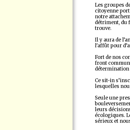
D'AGRANDISSEMENT
Les groupes de
DU PORT DE
citoyenne port
CONTRECOEUR EN
notre attacheme
MISE À JOUR
détriment, du f
PHOTOS/VIDÉOS
trouve.
THÉMATIQUES
Il y aura de l’
À PROPOS DE VIGIE
l'affût pour d’
CITOYENNE PORT DE
CONTRECOEUR
Fort de nos co
ACTUALITÉS -
front commun 
ARCHIVE
détermination 
Ce sit-in s’in
lesquelles no
Seule une pres
bouleversement
leurs décisions
écologiques. L
sérieux et nou