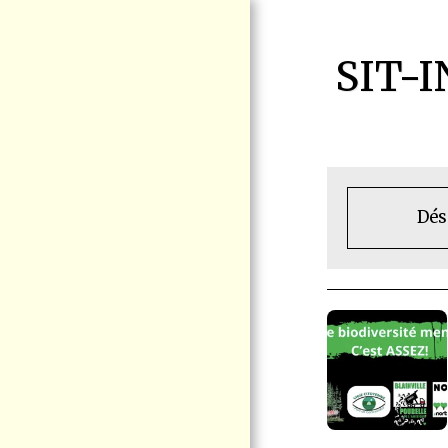
SIT-
Dés
ACCUEIL
ENJEUX
MANIFESTATION
RAS-LE-BOL LE
15 AOÛT BLAINVILLE
SÉCURITÉ
FERROVIAIRE
BLOGUE VIGIE