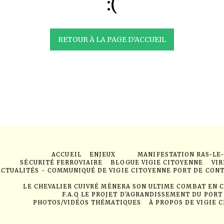
:(
RETOUR À LA PAGE D’ACCUEIL
ACCUEIL
ENJEUX
MANIFESTATION RAS-LE
SÉCURITÉ FERROVIAIRE
BLOGUE VIGIE CITOYENNE
VIR
ACTUALITÉS - COMMUNIQUÉ DE VIGIE CITOYENNE PORT DE CON
LE CHEVALIER CUIVRÉ MÈNERA SON ULTIME COMBAT EN 
F.A.Q LE PROJET D'AGRANDISSEMENT DU PORT
PHOTOS/VIDÉOS THÉMATIQUES
À PROPOS DE VIGIE 